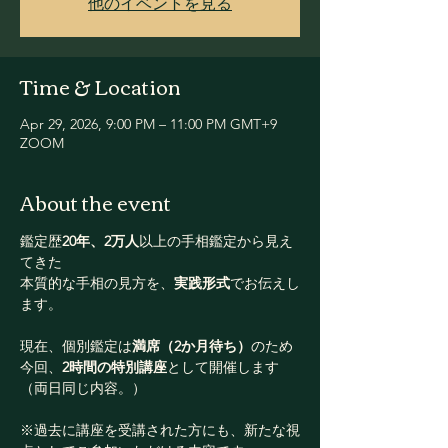
他のイベントを見る
Time & Location
Apr 29, 2026, 9:00 PM – 11:00 PM GMT+9
ZOOM
About the event
鑑定歴
20年、2万人
以上の手相鑑定から見え
てきた
本質的な手相の見方を、
実践形式
でお伝えし
ます。
現在、個別鑑定は
満席（2か月待ち）
のため
今回、
2時間の特別講座
として開催します
（両日同じ内容。）
※過去に講座を受講された方にも、新たな視