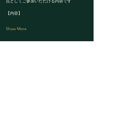
点としてご参加いただける内容です
【内容】
Show More
Share this event
Professional Palmist
253 East 49th street,
New York, NY 10017 USA
info@newyorkteso.com